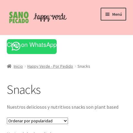
Ir
Ir
Menú
a
al
la
contenido
navegación
Inicio
Chat on WhatsApp
Bienvenidos
Cart
Inicio
Happy Verde - Por Pedido
Snacks
Checkout
Snacks
Comparar
Nuestros deliciosos y nutritivos snacks son plant based
Detrás del Mostrador
Encuéntranos