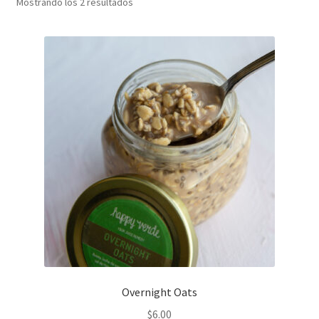
Ordenado
Mostrando los 2 resultados
por
My account
popularidad
Políticas de Servicio
Shop
Wishlist
Wishlist
Overnight Oats
$
6.00